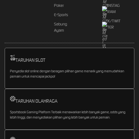
Poker
INSTAG
RAM
E-Sports
X/TWIT
Sabung
TER
Ayam
TARUHAN SLOT
Penyedia slot online dengan beragam pilihan game menarik yang memudahkan
pemain untuk mencapai jackpot
TARUHAN OLAHRAGA
Sportsbook Gaming Platform Terbaik menawarkan lebih banyak game, odds yang
lebih tinggi, dan menyediakan pilihan yang lebih banyak untuk pemain.