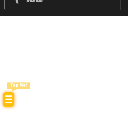
Tap Me!