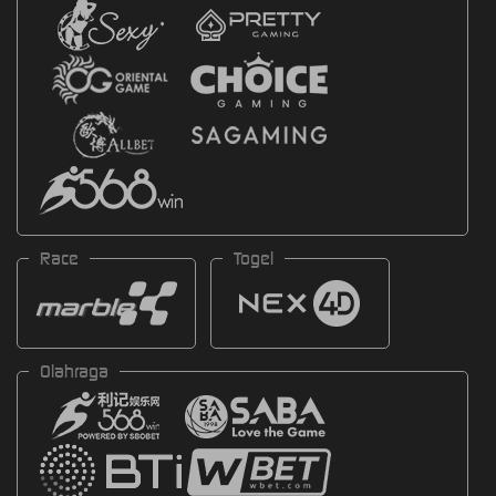
Race
Togel
Olahraga