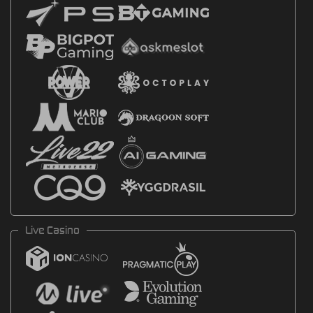
Live Casino