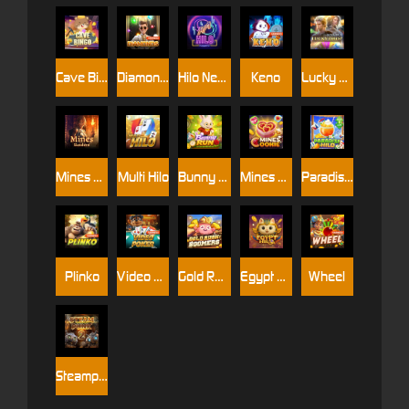
Cave Bingo
Diamonds
Hilo Neon
Keno
Lucky Drop-Olympus
Mines Raider
Multi Hilo
Bunny Run
Mines Cookie
Paradise Hilo
Plinko
Video Poker
Gold Rush: Boomers
Egypt Hilo
Wheel
Steampunk 2