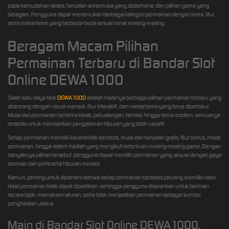
pada kemudahan akses, tampilan antarmuka yang sederhana, dan pilihan game yang
beragam. Pengguna dapat menemukan berbagai kategori permainan dengan tema, fitur,
serta mekanisme yang berbeda-beda sesuai minat masing-masing.
Beragam Macam Pilihan
Permainan Terbaru di Bandar Slot
Online DEWA1000
Salah satu daya tarik
DEWA1000
adalah hadirnya berbagai pilihan permainan terbaru yang
dirancang dengan visual menarik, fitur interaktif, dan variasi tema yang terus diperbarui.
Mulai dari permainan bertema klasik, petualangan, fantasi, hingga tema modern, semuanya
tersedia untuk memberikan pengalaman hiburan yang lebih variatif.
Setiap permainan memiliki karakteristik berbeda, mulai dari tampilan grafis, fitur bonus, mode
permainan, hingga sistem hadiah yang mengikuti ketentuan masing-masing game. Dengan
banyaknya pilihan tersebut, pengguna dapat memilih permainan yang sesuai dengan gaya
bermain dan preferensi hiburan mereka.
Namun, penting untuk dipahami bahwa setiap permainan berbasis peluang memiliki risiko.
Hasil permainan tidak dapat dipastikan, sehingga pengguna disarankan untuk bermain
secara bijak, memahami aturan, serta tidak menjadikan permainan sebagai sumber
penghasilan utama.
Main di Bandar Slot Online DEWA1000,