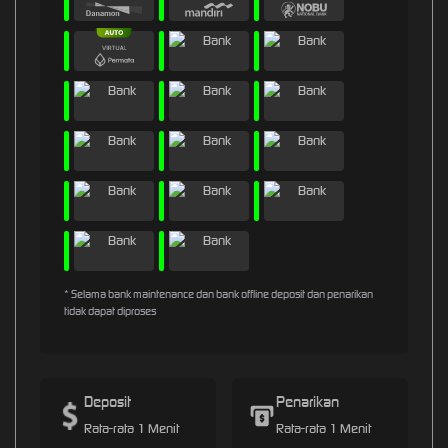
* Selama bank maintenance dan bank offline deposit dan penarikan
tidak dapat diproses
Deposit
Penarikan
Rata-rata 1 Menit
Rata-rata 1 Menit