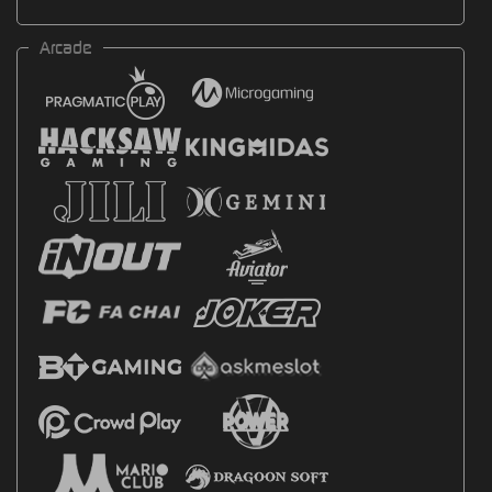
Arcade