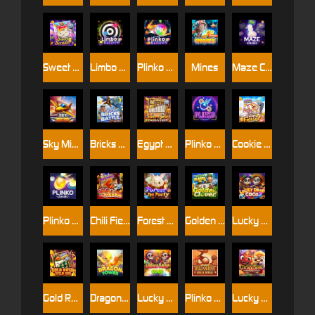
Sweet Scratch
Limbo Rainbow
Plinko Rainbow
Mines
Maze Classic
Sky Mission
Bricks Battle
Egypt Gem Scratch
Plinko Neon
Cookie Fiesta
Plinko Classic
Chili Fiesta
Forest Tea Party
Golden Clover
Lucky Drop: Coco 2
Gold Rush: Wild Dig
Dragon Tower
Lucky Drop-Coco
Plinko Gold Rush
Lucky Drop-GongXiFaChai