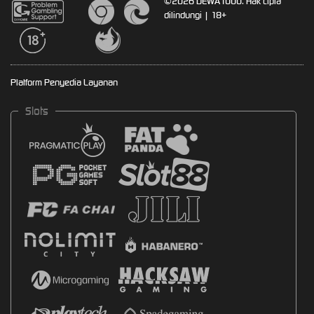
©2026 DEWA1000. Hak cipta
dilindungi | 18+
Platform Penyedia Layanan
Slots