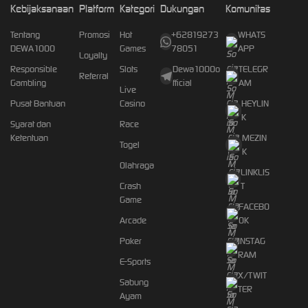
Kebijaksanaan
Platform
Kategori
Dukungan
Komunitas
Tentang
Promosi
Hot
+62819273
WHATS
DEWA1000
Games
78051
APP
Loyalty
Responsible
Slots
Dewa1000o
TELEGR
Referral
Gambling
fficial
AM
Live
Pusat Bantuan
Casino
HEYLIN
K
Syarat dan
Race
Ketentuan
MEZIN
Togel
K
Olahraga
LINKLIS
Crash
T
Game
FACEBO
Arcade
OK
Poker
INSTAG
RAM
E-Sports
X/TWIT
Sabung
TER
Ayam