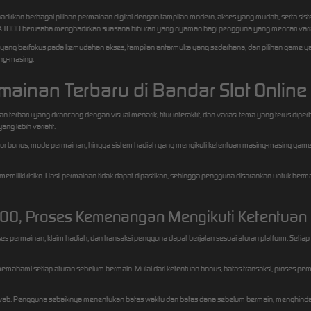
adirkan berbagai pilihan permainan digital dengan tampilan modern, akses yang mudah, serta s
EWA1000 berusaha menghadirkan suasana hiburan yang nyaman bagi pengguna yang mencari varia
ang berfokus pada kemudahan akses, tampilan antarmuka yang sederhana, dan pilihan game 
ing-masing.
mainan Terbaru di Bandar Slot Onli
 terbaru yang dirancang dengan visual menarik, fitur interaktif, dan variasi tema yang terus diperb
g lebih variatif.
fis, fitur bonus, mode permainan, hingga sistem hadiah yang mengikuti ketentuan masing-masing g
miliki risiko. Hasil permainan tidak dapat dipastikan, sehingga pengguna disarankan untuk berm
000, Proses Kemenangan Mengikuti Ketentuan
 permainan, klaim hadiah, dan transaksi pengguna dapat berjalan sesuai aturan platform. Set
mahami setiap aturan sebelum bermain. Mulai dari ketentuan bonus, batas transaksi, proses pem
b. Pengguna sebaiknya menentukan batas waktu dan batas dana sebelum bermain, menghindari