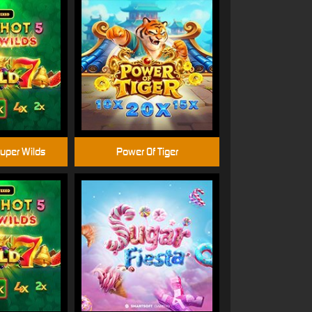
Fury of Anubis
Super Wilds
Power Of Tiger