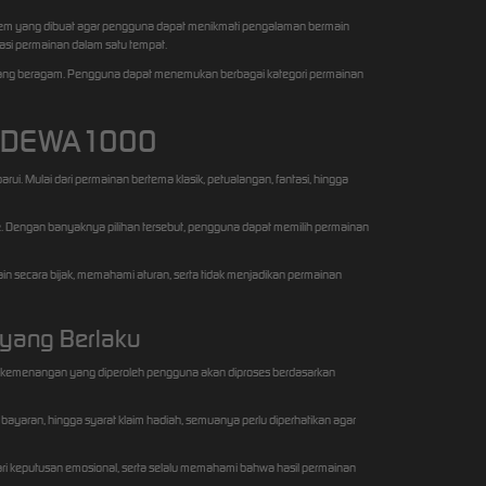
istem yang dibuat agar pengguna dapat menikmati pengalaman bermain
si permainan dalam satu tempat.
yang beragam. Pengguna dapat menemukan berbagai kategori permainan
ne DEWA1000
arui. Mulai dari permainan bertema klasik, petualangan, fantasi, hingga
ame. Dengan banyaknya pilihan tersebut, pengguna dapat memilih permainan
ain secara bijak, memahami aturan, serta tidak menjadikan permainan
 yang Berlaku
iap kemenangan yang diperoleh pengguna akan diproses berdasarkan
bayaran, hingga syarat klaim hadiah, semuanya perlu diperhatikan agar
 keputusan emosional, serta selalu memahami bahwa hasil permainan