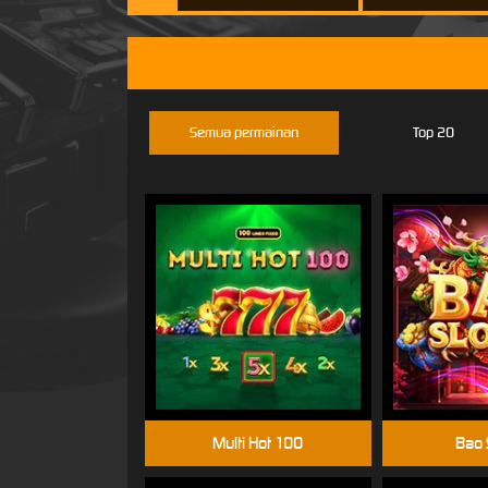
Semua permainan
Top 20
Multi Hot 100
Bao 