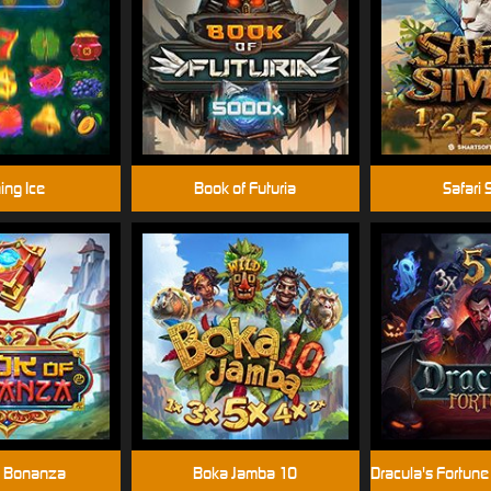
ing Ice
Book of Futuria
Safari 
f Bonanza
Boka Jamba 10