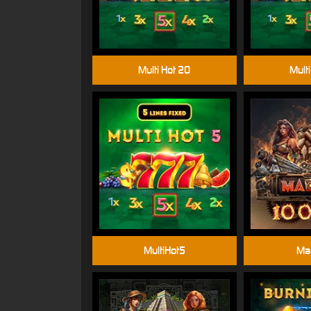
Multi Hot 20
Mult
MultiHot5
Mad