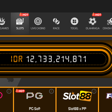
 GAMES
SLOTS
LIVE CASINO
RACE
TOGEL
OLAHRAGA
CRASH
IDR
12,733,214,871
i
i
i
a
PG Soft
Slot88 x PP