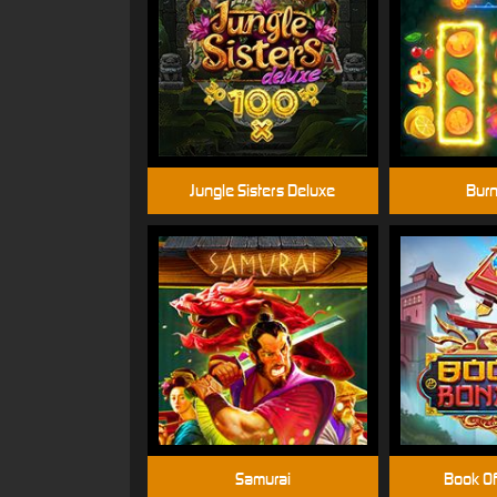
Jungle Sisters Deluxe
Burn
Samurai
Book O