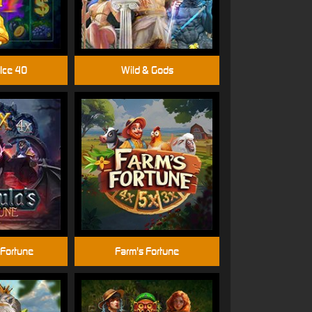
 Ice 40
Wild & Gods
 Fortune
Farm's Fortune