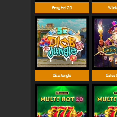
Foxy Hot 20
WildM
Dice Jungle
Gates 