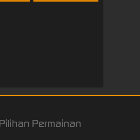
Pilihan Permainan