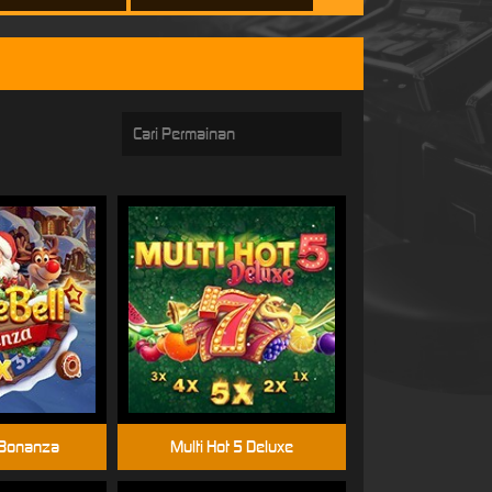
IDR
3,376,000.00
Mahjong Wins Triple Pot
dorama****a
IDR
3,289,500.00
Sugar Rush Super Scatter
dorama****a
IDR
3,107,500.00
Sugar Rush Super Scatter
ja****u
IDR
2,621,000.00
Mahjong Wins 3 – Black Scatter
jonw****9
IDR
2,611,000.00
Mahjong Wins Triple Pot
tang****7
IDR
2,585,000.00
Big Bass Splash
l Bonanza
Multi Hot 5 Deluxe
bigbo****5
IDR
1,994,800.00