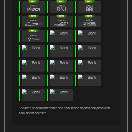
* Selama bank maintenance dan bank offline deposit dan penarikan
tidak dapat diproses