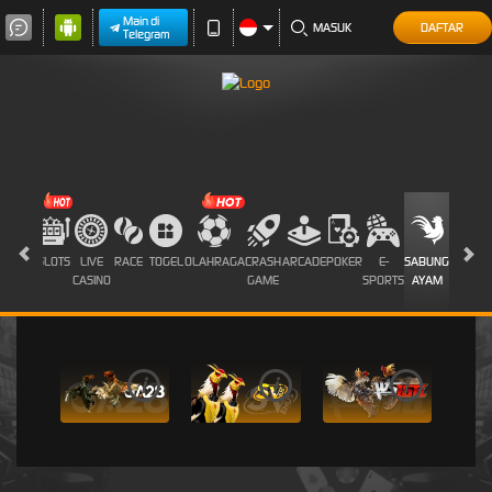
Main di
MASUK
DAFTAR
Telegram
HOT
SLOTS
LIVE
RACE
TOGEL
OLAHRAGA
CRASH
ARCADE
POKER
E-
SABUNG
PROMOS
GAMES
CASINO
GAME
SPORTS
AYAM
i
i
i