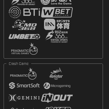
Crash Game