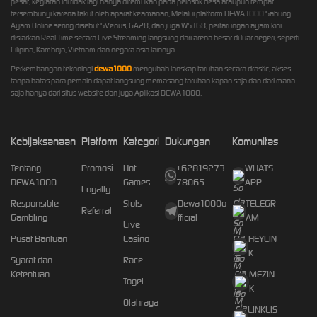
pesat, kegiatan ini tidak lagi hanya ditemukan pada pelosok desa ataupun tempat
tersembunyi karena takut oleh aparat keamanan, Melalui platform DEWA1000 Sabung
Ayam Online sering disebut SVenus, GA28, dan juga WS168, pertarungan ayam kini
disiarkan Real Time secara Live Streaming langsung dari arena besar di luar negeri, seperti
Filipina, Kamboja, Vietnam dan negara asia lainnya.
Perkembangan teknologi
dewa1000
mengubah lanskap taruhan secara drastic, akses
tanpa batas para pemain dapat langsung memasang taruhan kapan saja dan dari mana
saja hanya dari situs website dan juga Aplikasi DEWA1000.
Kebijaksanaan
Platform
Kategori
Dukungan
Komunitas
Tentang
Promosi
Hot
+62819273
WHATS
DEWA1000
Games
78065
APP
Loyalty
Responsible
Slots
Dewa1000o
TELEGR
Referral
Gambling
fficial
AM
Live
Pusat Bantuan
Casino
HEYLIN
K
Syarat dan
Race
Ketentuan
MEZIN
Togel
K
Olahraga
LINKLIS