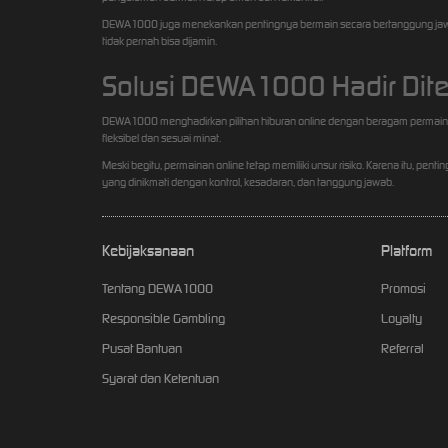
DEWA1000 juga menekankan pentingnya bermain secara bertanggung jawa
tidak pernah bisa dijamin.
Solusi DEWA1000 Hadir Dit
DEWA1000 menghadirkan pilihan hiburan online dengan beragam permainan
fleksibel dan sesuai minat.
Meski begitu, permainan online tetap memiliki unsur risiko. Karena itu, p
yang dinikmati dengan kontrol, kesadaran, dan tanggung jawab.
Kebijaksanaan
Platform
Tentang DEWA1000
Promosi
Responsible Gambling
Loyalty
Pusat Bantuan
Referral
Syarat dan Ketentuan