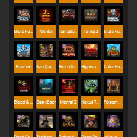
Brute Force: Alien Onslaught
Mental
Tombstone Slaughter
Tanked
Brute Force
Seamen
San Quentin 2: Death Row
Fire in the Hole 2
Highway to Hell
Gator Hunters
Blood & Shadow 2
Das xBoot
Mental 2
Nexus The Crypt
Folsom Prison