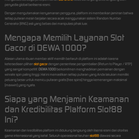
penyedia global berlisensi resmi.
Dengan mengutamakan kenyamanan pengguna, platform ini memberikan jaminan bahwa
setiap putaran mesin berjalan secara acak menggunakan sistem Random Number
Generator (RNG) asli yang bebas dari manipulasi pihak luar.
Mengapa Memilih Layanan Slot
Gacor di DEWA1000?
Alasan utama ribuan member aktif memilih bertaruh di platform ini adalah karena
ketersediaan pilihan
slot gacor
dengan persentase pengembalian (Return to Player / RTP)
yang sangat kompetitif.
DEWA1000
berkomitmen menghadirkan permainan dengan
winrate spin paling tinggi. Hal ini memastikan setiap putaran yang Anda lakukan memiliki
peluang besar untuk memicu putaran gratis (free spins) hingga kemenangan maksimal
(maxwin) yang nyata.
Siapa yang Menjamin Keamanan
dan Kredibilitas Platform Slot88
Ini?
Keamanan dan kredibilitas platform ini didukung langsung oleh lisensi resmi dari otoritas
game internasional yang ketat. Seluruh operasional taruhan
slot88
diawasi secara