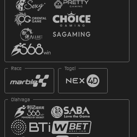
Race
Togel
Olahraga