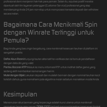
profesional demi menjamin hak-hak para pemain. Selain itu, reputasi positif mereka
diperkuat oleh tim layanan pelanggan (Customer Service) profesional yang siap
mendampingi Anda 24 jam non-stop untuk memproses transaksi deposit dan withdraw
secara instan.
Bagaimana Cara Menikmati Spin
dengan Winrate Tertinggi untuk
Pemula?
Bagi Anda yang baru ingin bergabung, cara menikmati keseruan taruhan di platform ini
sangatlah praktis:
Daftar Akun Resmi:
Kunjungi tautan alternatif terverifikasi dan isi formulir pendaftaran
dengan data diri yang valid.
Pantau Bocoran RTP:
Masuk ke menu informasi RTP untuk melihat daftar game yang
sedang aktif memberikan kemenangan hari ini.
Mulai dengan Bijak:
Lakukan deposit dan mulailah bermain dengan nominal taruhan kecil
terlebih dahulu guna memahami pola algoritma mesin sebelum menaikkan modal Anda.
Kesimpulan
Menemukan situs bermain yang terpercaya adalah kunci utama untuk menikmati
permainan tanpa rasa cemas.
DEWA1000
berhasil mengombinasikan keamanan tingkat