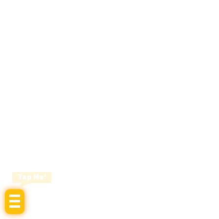
Tap Me!