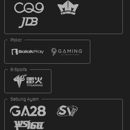
Poker
E-Sports
Sabung Ayam