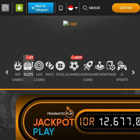
Main di
MASUK
DAFTAR
Telegram
HOT
SLOTS
LIVE
RACE
TOGEL
OLAHRAGA
CRASH
ARCADE
POKER
E-
SABUN
GAMES
CASINO
GAME
SPORTS
AYAM
IDR
12,677,
JACKPOT
PLAY