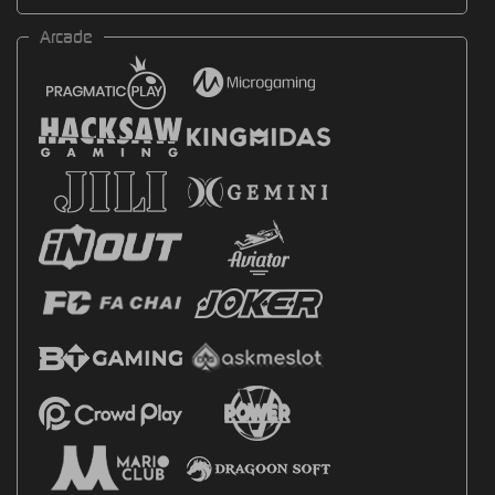
Arcade