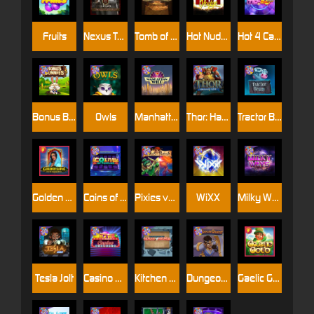
Fruits
Nexus Tombstone RIP
Tomb of Akhenaten
Hot Nudge
Hot 4 Cash
Bonus Bunnies
Owls
Manhattan Goes Wild
Thor: Hammer Time
Tractor Beam
Golden Genie And The Walking Wilds
Coins of Fortune
Pixies vs Pirates
WiXX
Milky Ways
Tesla Jolt
Casino Win Spin
Kitchen Drama: Sushi Mania
Dungeon Quest
Gaelic Gold