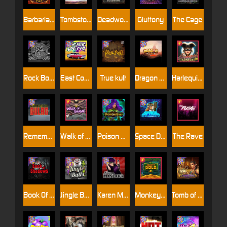
Barbarian Fury
Tombstone
Deadwood xNudge
Gluttony
The Cage
Rock Bottom
East Coast Vs West Coast
True kult
Dragon Tribe
Harlequin Carnival
Remember Gulag
Walk of Shame
Poison Eve
Space Donkey
The Rave
Book Of Shadows
Jingle Balls
Karen Maneater
Monkey's Gold xPays
Tomb of Nefertiti