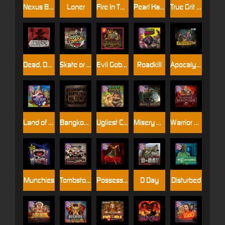
Nexus Blood & Shadow
Loner
Fire In The Hole xBomb
Pearl Harbor
True Grit Redemption
Dead, Dead, or Deader
Skate or Die
Evil Goblins xBomb
Roadkill
Apocalypse Super xNudge
Land of the Free
Bangkok Hilton
Ugliest Catch
Misery Mining
Warrior Graveyard xNudge
Munchies
Tombstone No Mercy
Possessed
D Day
Disturbed