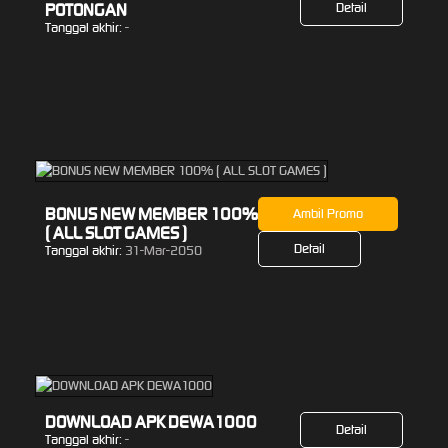
POTONGAN
Detail
Tanggal akhir:
-
BONUS NEW MEMBER 100%
Ambil Promo
( ALL SLOT GAMES )
Detail
Tanggal akhir:
31-Mar-2050
DOWNLOAD APK DEWA1000
Detail
Tanggal akhir:
-