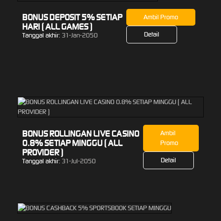
BONUS DEPOSIT 5% SETIAP
Ambil Promo
HARI ( ALL GAMES )
Detail
Tanggal akhir:
31-Jan-2050
BONUS ROLLINGAN LIVE CASINO
Ambil
0.8% SETIAP MINGGU ( ALL
Promo
PROVIDER )
Detail
Tanggal akhir:
31-Jul-2050