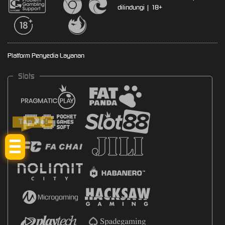
dilindungi | 18+
Platform Penyedia Layanan
Slots
Tap Me!