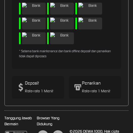
* Selama bank maintenance dan bank offline deposit dan penarikan
tidak dapat diproses
Deposit
Penarikan
Rata-rata 1 Menit
Rata-rata 1 Menit
Tanggung Jawab
Browser Yang
Bermain
Didukung
©2026 DEWA1000. Hak cipta