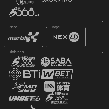
Race
Togel
Olahraga