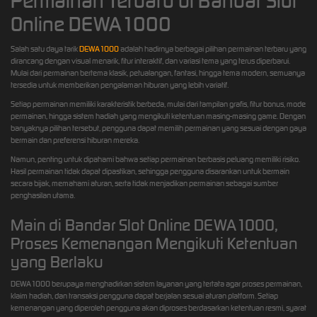
Permainan Terbaru di Bandar Slot
Online DEWA1000
Salah satu daya tarik
DEWA1000
adalah hadirnya berbagai pilihan permainan terbaru yang
dirancang dengan visual menarik, fitur interaktif, dan variasi tema yang terus diperbarui.
Mulai dari permainan bertema klasik, petualangan, fantasi, hingga tema modern, semuanya
tersedia untuk memberikan pengalaman hiburan yang lebih variatif.
Setiap permainan memiliki karakteristik berbeda, mulai dari tampilan grafis, fitur bonus, mode
permainan, hingga sistem hadiah yang mengikuti ketentuan masing-masing game. Dengan
banyaknya pilihan tersebut, pengguna dapat memilih permainan yang sesuai dengan gaya
bermain dan preferensi hiburan mereka.
Namun, penting untuk dipahami bahwa setiap permainan berbasis peluang memiliki risiko.
Hasil permainan tidak dapat dipastikan, sehingga pengguna disarankan untuk bermain
secara bijak, memahami aturan, serta tidak menjadikan permainan sebagai sumber
penghasilan utama.
Main di Bandar Slot Online DEWA1000,
Proses Kemenangan Mengikuti Ketentuan
yang Berlaku
DEWA1000 berupaya menghadirkan sistem layanan yang tertata agar proses permainan,
klaim hadiah, dan transaksi pengguna dapat berjalan sesuai aturan platform. Setiap
kemenangan yang diperoleh pengguna akan diproses berdasarkan ketentuan resmi, syarat