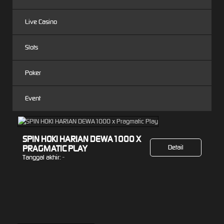
Live Casino
Slots
Poker
Event
SPIN HOKI HARIAN DEWA1000 X
PRAGMATIC PLAY
Detail
Tanggal akhir:
-